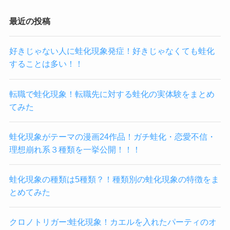
最近の投稿
好きじゃない人に蛙化現象発症！好きじゃなくても蛙化
することは多い！！
転職で蛙化現象！転職先に対する蛙化の実体験をまとめ
てみた
蛙化現象がテーマの漫画24作品！ガチ蛙化・恋愛不信・
理想崩れ系３種類を一挙公開！！！
蛙化現象の種類は5種類？！種類別の蛙化現象の特徴をま
とめてみた
クロノトリガー:蛙化現象！カエルを入れたパーティのオ