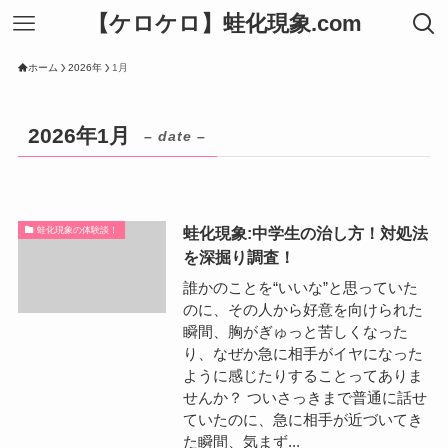
【ケロケロ】蛙化現象.com
ホーム
2026年
1月
2026年1月
– date –
蛙化現象:中学生の治し方！対処法
蛙化現象の体験談！
を深掘り調査！
誰かのことを“いいな”と思っていた
のに、その人から好意を向けられた
瞬間、胸がぎゅっと苦しくなった
り、なぜか急に相手がイヤになった
ように感じたりすることってありま
せんか？ ついさっきまで普通に話せ
ていたのに、急に相手が近づいてき
た瞬間、気まず...