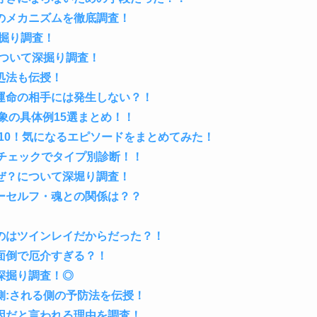
のメカニズムを徹底調査！
掘り調査！
について深掘り調査！
処法も伝授！
運命の相手には発生しない？！
象の具体例15選まとめ！！
10！気になるエピソードをまとめてみた！
チェックでタイプ別診断！！
ぜ？について深堀り調査！
ーセルフ・魂との関係は？？
のはツインレイだからだった？！
面倒で厄介すぎる？！
深掘り調査！◎
側:される側の予防法を伝授！
因だと言われる理由を調査！