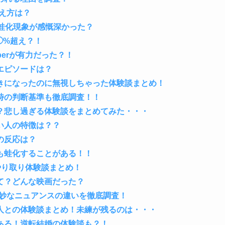
え方は？
蛙化現象が感慨深かった？
◯%超え？！
berが有力だった？！
エピソードは？
きになったのに無視しちゃった体験談まとめ！
時の判断基準も徹底調査！！
？悲し過ぎる体験談をまとめてみた・・・
い人の特徴は？？
の反応は？
も蛙化することがある！！
のやり取り体験談まとめ！
て？どんな映画だった？
微妙なニュアンスの違いを徹底調査！
人との体験談まとめ！未練が残るのは・・・
ある！逆転結婚の体験談も？！