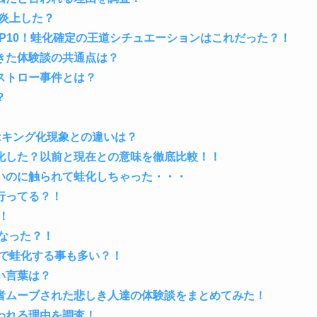
炎上した？
P10！蛙化確定の王道シチュエーションはこれだった？！
きた体験談の共通点は？
ストロー事件とは？
？
:キング化現象との違いは？
化した？以前と現在との意味を徹底比較！！
いのに触られて蛙化しちゃった・・・
行ってる？！
！
になった？！
方で蛙化する事も多い？！
い言葉は？
者ムーブされた悲しき人達の体験談をまとめてみた！
われる理由を調査！