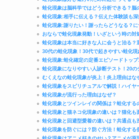
蛙化現象は脳科学ではどう分析できる？脳
蛙化現象:相手に伝える？伝えた体験談も深
蛙化現象:謝りたい！謝ったらどうなる？
おならで蛙化現象発動！いざという時の対
蛙化現象は本当に好きな人に会うと治る？
30代の蛙化現象！30代で起きやすい蛙化現
蛙化現象:蛙化確定の定番エピソードトップ
蛙化現象になりやすい人診断テスト！20の
むくえなの蛙化現象が炎上！炎上理由はな
蛙化現象をスピリチュアルで解説！ハイヤ
蛙化現象が流行った理由はなぜ？
蛙化現象とツインレイの関係は？蛙化する
蛙化現象と猫ネコ化現象の違いは？猫化も
蛙化現象と回避型愛着の違いは？共通点も
蛙化現象を防ぐには？防ぐ方法！蛙化する
蛙化現象はアニメ好きのせい？アニメが原