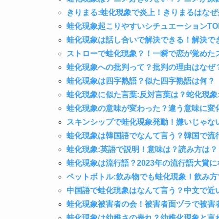
きりまる:蛙化現象で炎上！きりまるはなぜ
蛙化現象起こりやすいシチュエーションTO
蛙化現象は話し合いで解決できる！解決で
ストローで蛙化現象？！一瞬で恋が覚めた
蛙化現象への批判って？批判の理由はなぜ
蛙化現象は四字熟語？似た四字熟語は何？
蛙化現象に似た言葉:反対言葉は？蛇化現象
蛙化現象の意味が変わった？違う意味に変
スキンシップで蛙化現象発動！嫌いじゃな
蛙化現象は韓国語でなんて言う？韓国で流
蛙化現象:英語で説明！意味は？読み方は？
蛙化現象は流行語？2023年の流行語大賞
ペットボトル:飲み物でも蛙化現象！飲み
中国語で蛙化現象はなんて言う？中文で近
蛙化現象被害者の会！被害者面ヅラで被害
蛙化現象は幼稚さの表れ？幼稚化現象と言