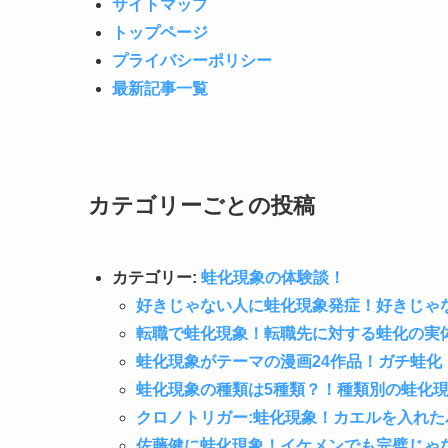
サイトマップ
トップページ
プライバシーポリシー
最新記事一覧
カテゴリーごとの投稿
カテゴリー:
蛙化現象の体験談！
好きじゃない人に蛙化現象発症！好きじゃ
転職で蛙化現象！転職先に対する蛙化の実
蛙化現象がテーマの漫画24作品！ガチ蛙
蛙化現象の種類は5種類？！種類別の蛙化
クロノトリガー:蛙化現象！カエルを入れ
佐藤健に蛙化現象！イケメンでも完璧じゃ