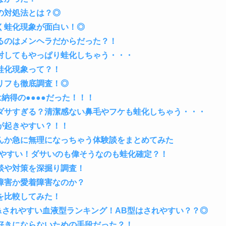
の対処法とは？◎
く蛙化現象が面白い！◎
るのはメンヘラだからだった？！
対してもやっぱり蛙化しちゃう・・・
蛙化現象って？！
リフも徹底調査！◎
は納得の●●●●だった！！！
ダサすぎる？清潔感ない鼻毛やフケも蛙化しちゃう・・・
が起きやすい？！！
んか急に無理になっちゃう体験談をまとめてみた
きやすい！ダサいのも偉そうなのも蛙化確定？！
談や対策を深掘り調査！
障害か愛着障害なのか？
を比較してみた！
&されやすい血液型ランキング！AB型はされやすい？？◎
好きにならないための手段だった？！