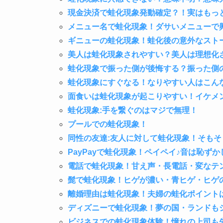
現金決済で蛙化現象発動確定？！実はもっ
メニュー名で蛙化現象！ダサいメニューで
ギニューの蛙化現象！蛙化後の意外なスト
美人は蛙化現象されやすい？美人は理想化
蛙化現象で振った側が後悔する？振った側
蛙化現象にすぐなる！なりやすい人はこん
面食いは蛙化現象が起こりやすい！イケメ
蛙化現象:手を繋ぐのはマジで無理！
プールでの蛙化現象！
同性の友達:友人に対して蛙化現象！そも
PayPayで蛙化現象！ペイペイ♪音は恥
電話で蛙化現象！甘え声・長電話・変なテ
髭で蛙化現象！ヒゲが濃い・青ヒゲ・ヒゲ
離婚理由は蛙化現象！夫婦の蛙化ポイント
ディズニーで蛙化現象！夢の国・ランドも
ビジネスでの蛙化現象体験！憧れの上司も