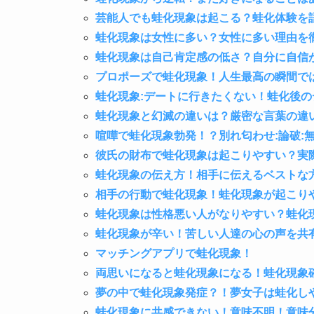
芸能人でも蛙化現象は起こる？蛙化体験を
蛙化現象は女性に多い？女性に多い理由を
蛙化現象は自己肯定感の低さ？自分に自信
プロポーズで蛙化現象！人生最高の瞬間で
蛙化現象:デートに行きたくない！蛙化後
蛙化現象と幻滅の違いは？厳密な言葉の違
喧嘩で蛙化現象勃発！？別れ匂わせ:論破:
彼氏の財布で蛙化現象は起こりやすい？実
蛙化現象の伝え方！相手に伝えるベストな
相手の行動で蛙化現象！蛙化現象が起こりや
蛙化現象は性格悪い人がなりやすい？蛙化
蛙化現象が辛い！苦しい人達の心の声を共
マッチングアプリで蛙化現象！
両思いになると蛙化現象になる！蛙化現象
夢の中で蛙化現象発症？！夢女子は蛙化し
蛙化現象に共感できない！意味不明！意味