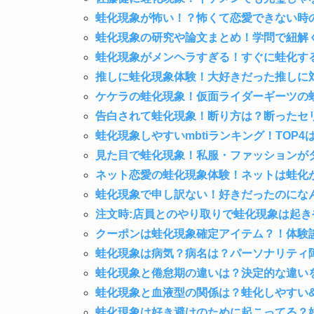
蛙化現象が怖い！？怖くて恋愛できない時
蛙化現象の研究や論文まとめ！学問で紐解
蛙化現象がメンヘラすぎる！すぐに蛙化す
推しに蛙化現象体験！大好きだった推しに
ケケラの蛙化現象！仮面ライダーギーツの
告白されて蛙化現象！断り方は？断ったセ
蛙化現象しやすいmbtiランキング！TOP4
見た目で蛙化現象！私服・ファッションが
ネット恋愛の蛙化現象体験！ネットは蛙化
蛙化現象で申し訳ない！好きだったのにな
注文時:店員とのやり取りで蛙化現象は起
クーポンは蛙化現象確定アイテム？！体験
蛙化現象は病気？病名は？パーソナリティ
蛙化現象と倦怠期の違いは？決定的な違い
蛙化現象と血液型の関係は？蛙化しやすい
蛙化現象は好き避けのために起こってる？