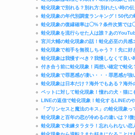
蛙化現象で別れる？別れ方:別れたい時の伝
蛙化現象の年代別調査ランキング！50代の
蛙化現象の復縁確率は◯%？条件次第では
蛙化現象を流行らせた人は誰？あのYouTu
宮川大輔の蛙化現象の話！蛙化必至の共感
蛙化現象で相手を無視しちゃう？！先に好
蛙化現象は我慢すべき？我慢しなくて良い
付き合う前に蛙化現象！両想い確定で蛙化
蛙化現象で罪悪感が凄い・・・罪悪感が強
蛙化現象は日本だけ？海外でもある？海外
ペットに対して蛙化現象！憧れの犬・猫に
LINEの返信で蛙化現象！蛙化するLINE
「プリンセスと魔法のキス」の蛙化現象っ
蛙化現象と百年の恋が冷めるの違いは？!
蛙化現象で未練タラタラ！忘れられない恋
蛙化現象から逆転？また好きになることは