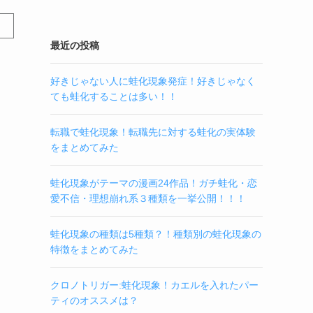
最近の投稿
好きじゃない人に蛙化現象発症！好きじゃなく
ても蛙化することは多い！！
転職で蛙化現象！転職先に対する蛙化の実体験
をまとめてみた
蛙化現象がテーマの漫画24作品！ガチ蛙化・恋
愛不信・理想崩れ系３種類を一挙公開！！！
蛙化現象の種類は5種類？！種類別の蛙化現象の
特徴をまとめてみた
クロノトリガー:蛙化現象！カエルを入れたパー
ティのオススメは？