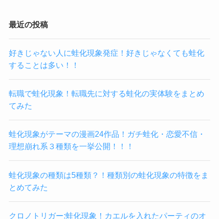
最近の投稿
好きじゃない人に蛙化現象発症！好きじゃなくても蛙化
することは多い！！
転職で蛙化現象！転職先に対する蛙化の実体験をまとめ
てみた
蛙化現象がテーマの漫画24作品！ガチ蛙化・恋愛不信・
理想崩れ系３種類を一挙公開！！！
蛙化現象の種類は5種類？！種類別の蛙化現象の特徴をま
とめてみた
クロノトリガー:蛙化現象！カエルを入れたパーティのオ