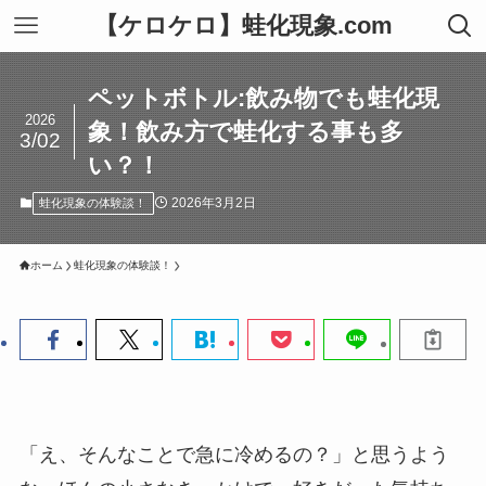
【ケロケロ】蛙化現象.com
ペットボトル:飲み物でも蛙化現
2026
象！飲み方で蛙化する事も多
3/02
い？！
2026年3月2日
蛙化現象の体験談！
ホーム
蛙化現象の体験談！
「え、そんなことで急に冷めるの？」と思うよう