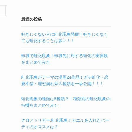
最近の投稿
好きじゃない人に蛙化現象発症！好きじゃなく
ても蛙化することは多い！！
転職で蛙化現象！転職先に対する蛙化の実体験
をまとめてみた
蛙化現象がテーマの漫画24作品！ガチ蛙化・恋
愛不信・理想崩れ系３種類を一挙公開！！！
蛙化現象の種類は5種類？！種類別の蛙化現象の
特徴をまとめてみた
クロノトリガー:蛙化現象！カエルを入れたパー
ティのオススメは？