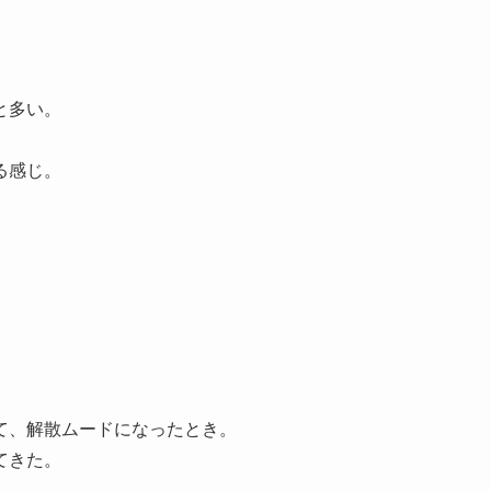
と多い。
る感じ。
て、解散ムードになったとき。
てきた。