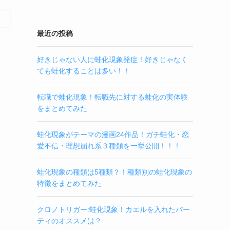
最近の投稿
好きじゃない人に蛙化現象発症！好きじゃなく
ても蛙化することは多い！！
転職で蛙化現象！転職先に対する蛙化の実体験
をまとめてみた
蛙化現象がテーマの漫画24作品！ガチ蛙化・恋
愛不信・理想崩れ系３種類を一挙公開！！！
蛙化現象の種類は5種類？！種類別の蛙化現象の
特徴をまとめてみた
クロノトリガー:蛙化現象！カエルを入れたパー
ティのオススメは？