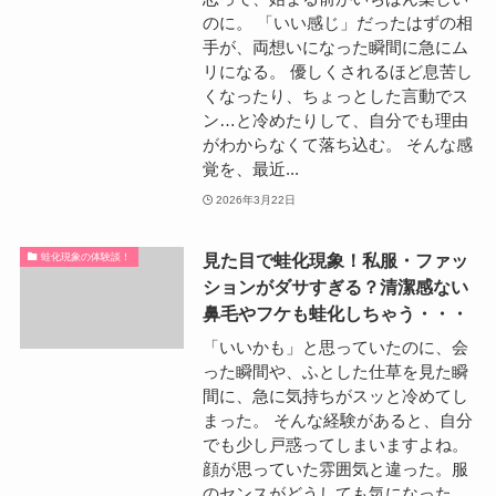
のに。 「いい感じ」だったはずの相
手が、両想いになった瞬間に急にム
リになる。 優しくされるほど息苦し
くなったり、ちょっとした言動でス
ン…と冷めたりして、自分でも理由
がわからなくて落ち込む。 そんな感
覚を、最近...
2026年3月22日
見た目で蛙化現象！私服・ファッ
蛙化現象の体験談！
ションがダサすぎる？清潔感ない
鼻毛やフケも蛙化しちゃう・・・
「いいかも」と思っていたのに、会
った瞬間や、ふとした仕草を見た瞬
間に、急に気持ちがスッと冷めてし
まった。 そんな経験があると、自分
でも少し戸惑ってしまいますよね。
顔が思っていた雰囲気と違った。服
のセンスがどうしても気になった。