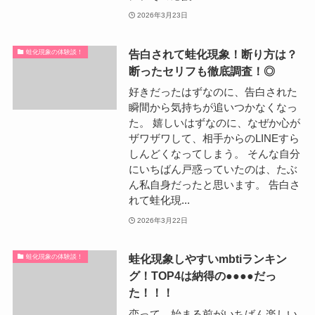
2026年3月23日
告白されて蛙化現象！断り方は？
蛙化現象の体験談！
断ったセリフも徹底調査！◎
好きだったはずなのに、告白された
瞬間から気持ちが追いつかなくなっ
た。 嬉しいはずなのに、なぜか心が
ザワザワして、相手からのLINEすら
しんどくなってしまう。 そんな自分
にいちばん戸惑っていたのは、たぶ
ん私自身だったと思います。 告白さ
れて蛙化現...
2026年3月22日
蛙化現象しやすいmbtiランキン
蛙化現象の体験談！
グ！TOP4は納得の●●●●だっ
た！！！
恋って、始まる前がいちばん楽しい