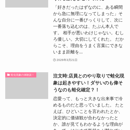
「好きだったはずなのに、ある瞬間
から急に無理になってしまった」そ
んな自分に一番びっくりして、次に
一番落ち込むのは、たぶん本人で
す。 相手が悪いわけじゃない。むし
ろ優しい。大切にしてくれた。 だか
らこそ、理由をうまく言葉にできな
いまま距離を...
2026年3月21日
注文時:店員とのやり取りで蛙化現
蛙化現象の体験談！
象は起きやすい！ダサいのも偉そ
うなのも蛙化確定？！
恋愛って、もっと大きな出来事で冷
めるものだと思っていました。 たと
えば、ひどいことを言われたとか、
決定的に価値観が合わなかったと
か、誰が見てもわかるような理由が