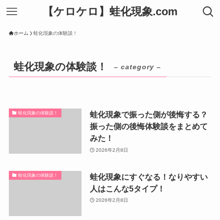
【ケロケロ】蛙化現象.com
ホーム
蛙化現象の体験談！
蛙化現象の体験談！
– category –
蛙化現象で振った側が後悔する？
蛙化現象の体験談！
振った側の後悔体験談をまとめて
みた！
2026年2月8日
蛙化現象にすぐなる！なりやすい
蛙化現象の体験談！
人はこんな5タイプ！
2026年2月8日